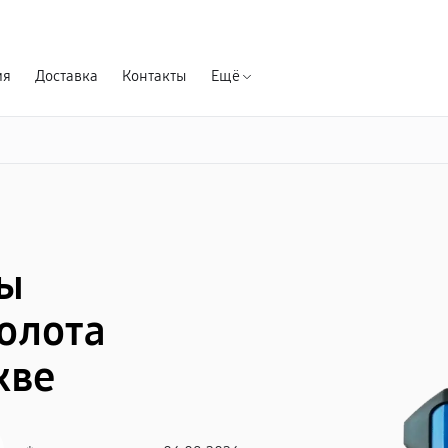
Гарантия д
ия
Доставка
Контакты
Ещё
мы
олота
кве