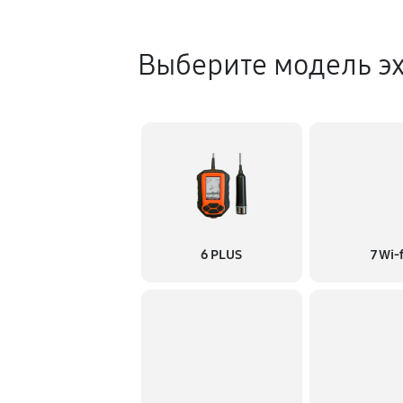
Выберите модель э
6 PLUS
7 Wi-f