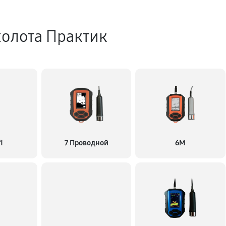
холота Практик
i
7 Проводной
6M