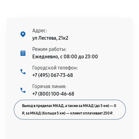
330
от 50 мин
Замена корпуса эхолота
Адрес:
490
от 70 мин
ул Лестева, 21к2
Замена микросхем системной логики
Режим работы:
330
от 60 мин
Ежедневно, с 08:00 до 23:00
Городской телефон:
Замена экрана эхолота
+7 (495) 067-73-68
650
от 90 мин
Горячая линия:
+7 (800) 100-46-68
Замена процессора эхолота
Выезд в пределах МКАД, а также за МКАД (до 5 км) — 0
330
от 80 мин
₽, за МКАД (больше 5 км) — клиент оплачивает 250 ₽.
Прошивка эхолота
330
от 60 мин